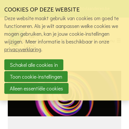
Sla
Ons telefoon:
Ons e-mailadres:
Bez
COOKIES OP DEZE WEBSITE
+32 9 265 87 13
info@groenlichtvlaanderen.be
links
onz
over
Deze website maakt gebruik van cookies om goed te
soci
med
Wie zijn we?
functioneren. Als je wilt aanpassen welke cookies we
pagi
Spring
mogen gebruiken, kan je jouw cookie-instellingen
Activiteiten
naar
wijzigen. Meer informatie is beschikbaar in onze
Menu
de
Alle activiteiten
privacyverklaring
.
navigatie
Exclusief voor leden vzw
Spring
Projecten
naar
Schakel alle cookies in
Werkgroepen
de
Toon cookie-instellingen
inhoud
Jobs in het licht
Alleen essentiële cookies
Kennisbank
Contact
Log in