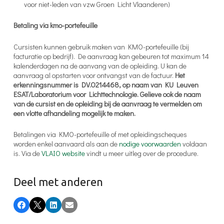
voor niet-leden van vzw Groen Licht Vlaanderen)
Betaling via kmo-portefeuille
Cursisten kunnen gebruik maken van KMO-portefeuille (bij
facturatie op bedrijf). De aanvraag kan gebeuren tot maximum 14
kalenderdagen na de aanvang van de opleiding. U kan de
aanvraag al opstarten voor ontvangst van de factuur.
Het
erkenningsnummer is DV.O214468, op naam van KU Leuven
ESAT/Laboratorium voor Lichttechnologie. Gelieve ook de naam
van de cursist en de opleiding bij de aanvraag te vermelden om
een vlotte afhandeling mogelijk te maken.
Betalingen via KMO-portefeuille of met opleidingscheques
worden enkel aanvaard als aan de
nodige voorwaarden
voldaan
is. Via de
VLAIO website
vindt u meer uitleg over de procedure.
Deel met anderen
Facebook
X
LinkedIn
E-mail