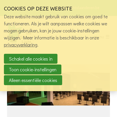
Sla
Ons telefoon:
Ons e-mailadres:
Bez
COOKIES OP DEZE WEBSITE
+32 9 265 87 13
info@groenlichtvlaanderen.be
links
onz
over
Deze website maakt gebruik van cookies om goed te
soci
med
Wie zijn we?
functioneren. Als je wilt aanpassen welke cookies we
pagi
Spring
mogen gebruiken, kan je jouw cookie-instellingen
Activiteiten
naar
wijzigen. Meer informatie is beschikbaar in onze
Menu
de
Alle activiteiten
privacyverklaring
.
navigatie
Exclusief voor leden vzw
Spring
Projecten
naar
Schakel alle cookies in
Werkgroepen
de
Toon cookie-instellingen
inhoud
Jobs in het licht
Alleen essentiële cookies
Kennisbank
Contact
Log in