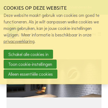
Sla
Ons telefoon:
Ons e-mailadres:
Bez
COOKIES OP DEZE WEBSITE
+32 9 265 87 13
info@groenlichtvlaanderen.be
links
onz
over
Deze website maakt gebruik van cookies om goed te
soci
med
Wie zijn we?
functioneren. Als je wilt aanpassen welke cookies we
pagi
Spring
mogen gebruiken, kan je jouw cookie-instellingen
Activiteiten
naar
wijzigen. Meer informatie is beschikbaar in onze
Menu
de
Alle activiteiten
privacyverklaring
.
navigatie
Exclusief voor leden vzw
Spring
Projecten
naar
Schakel alle cookies in
Werkgroepen
de
Toon cookie-instellingen
inhoud
Jobs in het licht
Alleen essentiële cookies
Kennisbank
Contact
Log in