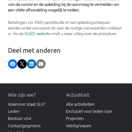
van de cursist en de opleiding bij de aanvraag te vermelden om
een vlotte afhandeling mogelijk te maken.
Betalingen via KMO-portefeuille of met opleidingscheques
worden enkel aanvaard als aan de nodige voorwaarden voldaan
is. Via de
VLAIO website
vindt u meer uitleg over de procedure.
Deel met anderen
Facebook
X
LinkedIn
E-mail
Wie zijn we?
Actualiteit
Waarvoor staat GLV?
Alle activiteiten
Leden
Exclusief voor leden vzw
Bestuur vzw
Projecten
Contactgegevens
Werkgroepen