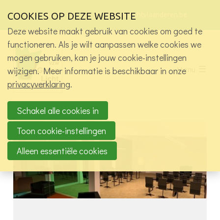
Sla
Ons telefoon:
Ons e-mailadres:
Bez
COOKIES OP DEZE WEBSITE
+32 9 265 87 13
info@groenlichtvlaanderen.be
links
onz
over
Deze website maakt gebruik van cookies om goed te
soci
med
Wie zijn we?
functioneren. Als je wilt aanpassen welke cookies we
pagi
Spring
mogen gebruiken, kan je jouw cookie-instellingen
Activiteiten
naar
wijzigen. Meer informatie is beschikbaar in onze
Menu
de
Alle activiteiten
privacyverklaring
.
navigatie
Exclusief voor leden vzw
Spring
Projecten
naar
Schakel alle cookies in
Werkgroepen
de
Toon cookie-instellingen
inhoud
Jobs in het licht
Alleen essentiële cookies
Kennisbank
Contact
Log in