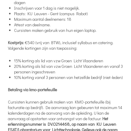
dagen
Inschrijven voor 1 dag is niet mogelijk.
Plaats: KU Leuven - Gent (campus Rabot)
Maximum aantal deelnemers: 18
Attest van deelname.
Cursisten maken gebruik van hun eigen laptop.
Kostprijs:
€540 (vrij van BTW), inclusief syllabus en catering.
Volgende kortingen zijn van toepassing:
15% korting als lid van vzw Groen Licht Vlaanderen
20% korting als lid van vzw Groen Licht Vlaanderen en vanaf 3
personen ingeschreven
10% korting vanaf 3 personen van hetzelfde bedrijf (niet-leden)
Betaling via kmo-portefeuille
Cursisten kunnen gebruik maken van KMO-portefeuille (bij
facturatie op bedrijf). De aanvraag kan gebeuren tot maximum 14
kalenderdagen na de aanvang van de opleiding. U kan de
aanvraag al opstarten voor ontvangst van de factuur.
Het
erkenningsnummer is DV.O214468, op naam van KU Leuven
ESAT/Laboratorium voor Lichttechnologie. Gelieve ook de naam