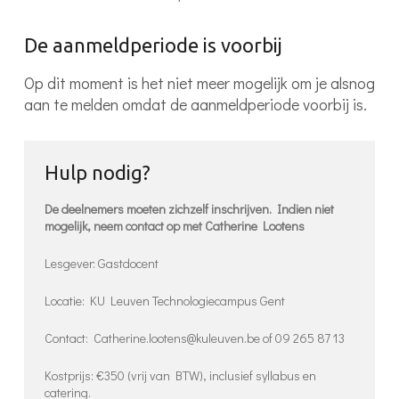
De aanmeldperiode is voorbij
Inloggen
Op dit moment is het niet meer mogelijk om je alsnog
aan te melden omdat de aanmeldperiode voorbij is.
Hulp nodig?
De deelnemers moeten zichzelf inschrijven. Indien niet
mogelijk, neem contact op met Catherine Lootens
Lesgever: Gastdocent
Locatie: KU Leuven Technologiecampus Gent
Contact: Catherine.lootens@kuleuven.be of 09 265 87 13
Kostprijs: €350 (vrij van BTW), inclusief syllabus en
catering.