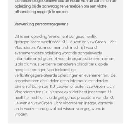
Lichttechnologie. Gelieve ook de naam van de cursist en de
opleiding bij de aanvraag te vermelden om een vlotte
afhandeling mogelijk te maken.
Verwerking persoonsgegevens
Dit is een opleiding/evenement dat gezamenlijk
georganiseerd wordt door KU Leuven en vzw Groen Licht
Vlaanderen. Wanneer men zich inschrijft voor dit
evenement/deze opleiding wordt de aangeleverde
informatie enkel gebruikt voor de organisatie ervan en om
u als alumnus verder te benaderen alsook om u op de
hoogte te brengen van toekomstige
verlichtingsgerelateerde opleidingen en evenementen. De
organisatoren deelt delen geen informatie met derden
binnen of buiten de KU Leuven of buiten vzw Groen Licht
Vlaanderen tenzij u hiermee expliciet hebt ingestemd. U
heeft het recht om via de geëigende procedure van de KU
Leuven en vzw Groen Licht Vlaanderen inzage, correctie
en in voorkomend geval het wissen van gegevens te
vragen.