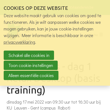
Sla
Ons telefoon:
Ons e-mailadres:
Bez
COOKIES OP DEZE WEBSITE
+32 9 265 87 13
info@groenlichtvlaanderen.be
links
onz
over
Deze website maakt gebruik van cookies om goed te
soci
med
Wie zijn we?
functioneren. Als je wilt aanpassen welke cookies we
pagi
Spring
mogen gebruiken, kan je jouw cookie-instellingen
Activiteiten
naar
wijzigen. Meer informatie is beschikbaar in onze
Menu
de
Alle activiteiten
privacyverklaring
.
navigatie
Exclusief voor leden vzw
Spring
Projecten
naar
Schakel alle cookies in
Werkgroepen
de
Relux Acces - dag 1
Toon cookie-instellingen
inhoud
Jobs in het licht
Alleen essentiële cookies
Relux Desktop (basis
Kennisbank
training)
Contact
dinsdag 17 mei 2022 van 09:30 uur tot 16:30 uur
bij
Log in
KU Leuven - Gent (campus Rabot)