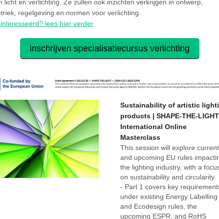
n licht en verlichting. Ze zullen ook inzichten verkrijgen in ontwerp,
triek, regelgeving en normen voor verlichting.
interesseerd? lees hier verder
inschrijven specialisatiecursus verlichting
Sustainability of artistic light
products | SHAPE-THE-LIGHT
International Online
Masterclass
This session will explore current
and upcoming EU rules impacti
the lighting industry, with a focu
on sustainability and circularity.
- Part 1 covers key requirement
under existing Energy Labelling
and Ecodesign rules, the
upcoming ESPR, and RoHS