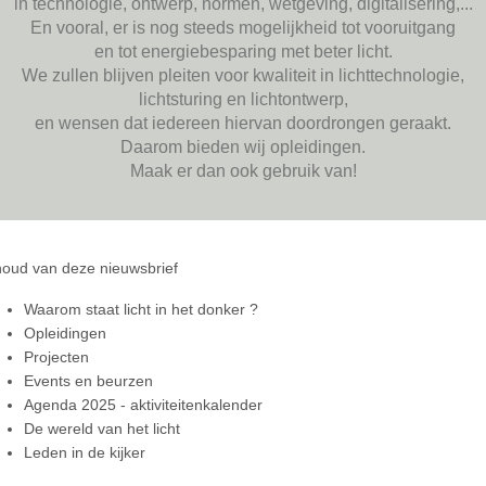
in technologie, ontwerp, normen, wetgeving, digitalisering,...
En vooral, er is nog steeds mogelijkheid tot vooruitgang
en tot energiebesparing met beter licht.
We zullen blijven pleiten voor kwaliteit in lichttechnologie,
lichtsturing en lichtontwerp,
en wensen dat iedereen hiervan doordrongen geraakt.
Daarom bieden wij opleidingen.
Maak er dan ook gebruik van!
houd van deze nieuwsbrief
Waarom staat licht in het donker ?
Opleidingen
Projecten
Events en beurzen
Agenda 2025 - aktiviteitenkalender
De wereld van het licht
Leden in de kijker