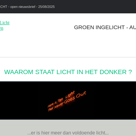
CHT - open nieuwsbrief - 25/08/2025
GROEN INGELICHT - A
WAAROM STAAT LICHT IN HET DONKER ?
...er is hier meer dan voldoende licht...