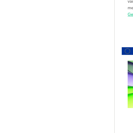
va
me
Ge