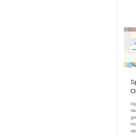
S
O
Op
Ve
ge
mo
op