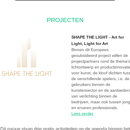
PROJECTEN
SHAPE THE LIGHT - Art for
Light, Light for Art
Binnen dit Europees
gesubsidieerd project willen de
projectpartners rond de thema'
lichtontwerp en productinnovati
voor kunst, de kloof dichten tus
de verschillende spelers, i.e. de
gebruikers binnen de
kunstensector en de aanbieder
van verlichting binnen de
bedrijven, maar ook tussen jon
en ervaren professionals.
Lees verder
Dit najaar staan drie gratis activiteiten op de agenda binnen het