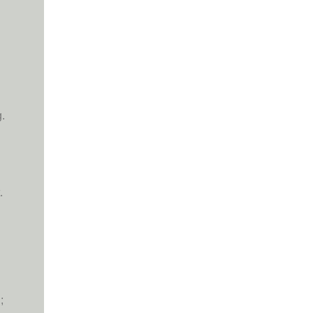
.
.
;