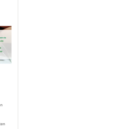
en
ten