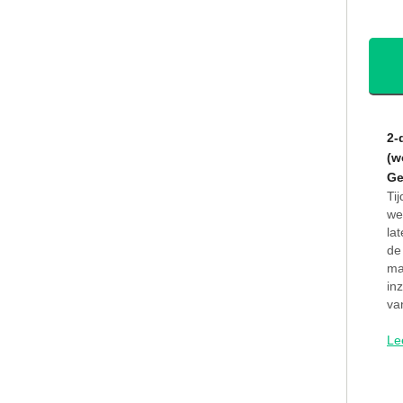
2-
(w
Ge
Ti
we
la
de
ma
in
va
Le